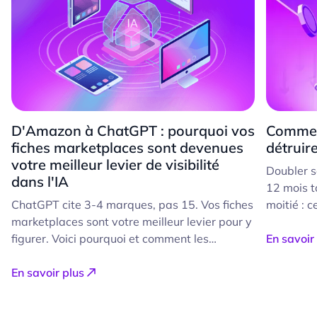
D'Amazon à ChatGPT : pourquoi vos
Commen
fiches marketplaces sont devenues
détruir
votre meilleur levier de visibilité
Doubler s
dans l'IA
12 mois t
ChatGPT cite 3-4 marques, pas 15. Vos fiches
moitié : c
marketplaces sont votre meilleur levier pour y
le croit.
figurer. Voici pourquoi et comment les
d'accélére
En savoir
optimiser Le parcours d'achat a changé.
moment où
Avant même d'atterrir sur une marketplace,
En savoir plus
en fuite 
une part croissante de vos clients passe
le faire.
désormais par ChatGPT, Perplexity ou