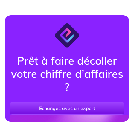
Gemini. Ce que ces outils recommandent, et
pourquoi, redéfinit les règles de la visibilité
produit.
Prêt à faire décoller
votre chiffre d’affaires
?
Échangez avec un expert