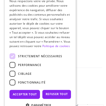
Nous respectons votre vie privée. Nous
Agrégateurs de flux
utilisons des cookies pour améliorer votre
Amazon Ads
expérience de navigation, diffuser des
publicités ou des contenus personnalisés et
Partenaires
analyser notre trafic. Si vous souhaitez
autoriser le dépôt de cookies sur votre
Notre agence
appareil, vous pouvez cliquer sur le bouton
Notre mission
« Tout accepter ». Si vous souhaitez refuser
un tel dépôt vous pouvez accéder au niveau
Nos experts
suivant en cliquant sur « Paramétrer ». Vous
pouvez retrouver notre
Politique de cookies
Carrière
Blog
STRICTEMENT NÉCESSAIRES
PERFORMANCE
CIBLAGE
FONCTIONNALITÉ
Politique de confidentialité
Politique de cookies
REFUSER TOUT
ACCEPTER TOUT
Part of Virtuology Group
PARAMÉTRER
©2026 eTAIL Agency. Tous droits réservés.