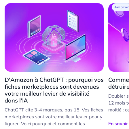
Amazo
D'Amazon à ChatGPT : pourquoi vos
Commen
fiches marketplaces sont devenues
détruir
votre meilleur levier de visibilité
Doubler s
dans l'IA
12 mois t
ChatGPT cite 3-4 marques, pas 15. Vos fiches
moitié : c
marketplaces sont votre meilleur levier pour y
le croit.
figurer. Voici pourquoi et comment les
d'accélére
En savoir