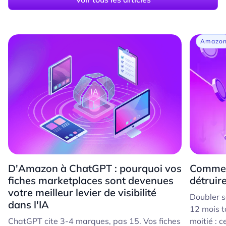
Amazo
D'Amazon à ChatGPT : pourquoi vos
Commen
fiches marketplaces sont devenues
détruir
votre meilleur levier de visibilité
Doubler s
dans l'IA
12 mois t
ChatGPT cite 3-4 marques, pas 15. Vos fiches
moitié : c