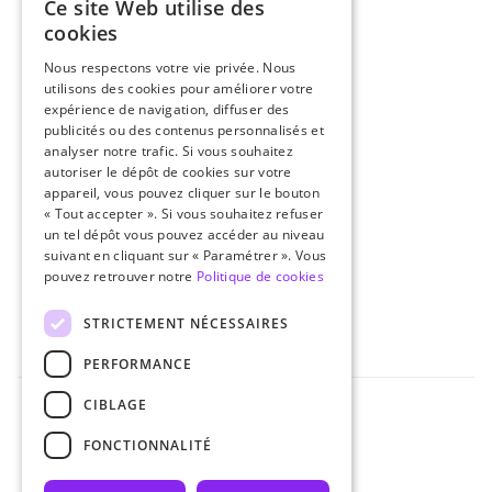
Ce site Web utilise des
cookies
Nos Outils
Nous respectons votre vie privée. Nous
Agrégateurs de flux
utilisons des cookies pour améliorer votre
Amazon Ads
expérience de navigation, diffuser des
publicités ou des contenus personnalisés et
Partenaires
analyser notre trafic. Si vous souhaitez
autoriser le dépôt de cookies sur votre
Notre agence
appareil, vous pouvez cliquer sur le bouton
Notre mission
« Tout accepter ». Si vous souhaitez refuser
un tel dépôt vous pouvez accéder au niveau
Nos experts
suivant en cliquant sur « Paramétrer ». Vous
pouvez retrouver notre
Politique de cookies
Carrière
Blog
STRICTEMENT NÉCESSAIRES
PERFORMANCE
CIBLAGE
FONCTIONNALITÉ
Politique de confidentialité
Politique de cookies