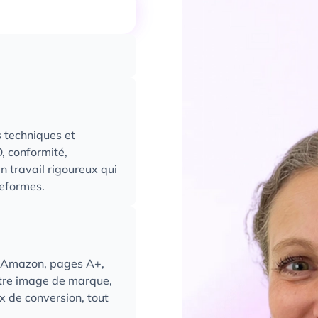
égique poussée. Elle
t, étude de potentiel,
e
ure experte des datas
gie, coordonnent les
 Objectif : des
alignement global des
 vos priorités
 monitorent vos
 techniques et
les bons leviers au bon
O, conformité,
 travail rigoureux qui
teformes.
es Amazon, pages A+,
votre image de marque,
x de conversion, tout