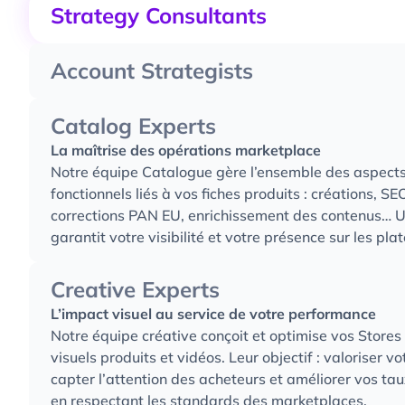
Strategy Consultants
L’expertise marketplace qui éclaire vos décisions
Notre cellule consulting est dédiée à l’analyse strat
Account Strategists
intervient sur vos sujets complexes : benchmark, audi
Les chefs d’orchestre de votre stratégie marketplac
projection ROI... Chaque mission repose sur une lect
Nos Account Strategists seniors définissent la straté
Catalog Experts
et une parfaite maîtrise des mécaniques marketplace.
expertises, suivent les KPIs business et veillent à l’
recommandations ciblées, activables, et alignées sur
La maîtrise des opérations marketplace
actions. En lien avec les analystes opérationnels, ils
business.
Notre équipe Catalogue gère l’ensemble des aspects
données clés (ventes, Buy Box, stocks...) et activent 
fonctionnels liés à vos fiches produits : créations, SE
moment.
corrections PAN EU, enrichissement des contenus… Un
garantit votre visibilité et votre présence sur les pla
Creative Experts
L’impact visuel au service de votre performance
Notre équipe créative conçoit et optimise vos Stor
visuels produits et vidéos. Leur objectif : valoriser 
capter l’attention des acheteurs et améliorer vos tau
en respectant les standards des marketplaces.