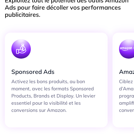
Exploitez tout le potentiel des outils Amazon
Ads pour faire décoller vos performances
publicitaires.
Sponsored Ads
Amaz
Activez les bons produits, au bon
Ciblez
moment, avec les formats Sponsored
d’Amaz
Products, Brands et Display. Un levier
progra
essentiel pour la visibilité et les
amplif
conversions sur Amazon.
conver