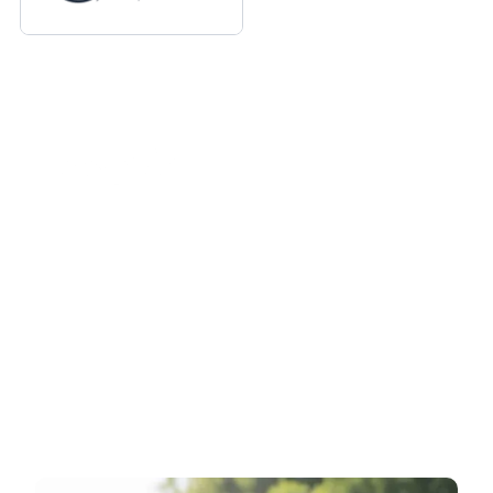
"L’accompagnement de l’agence eTAIL a été
un réel levier de croissance pour notre marque
Wirquin sur Amazon. Leur expertise Amazon
Ads nous a permis d’optimiser nos campagnes
publicitaires et d’explorer de nouveaux formats
performants. Une collaboration efficace,
réactive et orientée résultats."
Laure Enizan, Key Account Manager
eCommerce, Wirquin