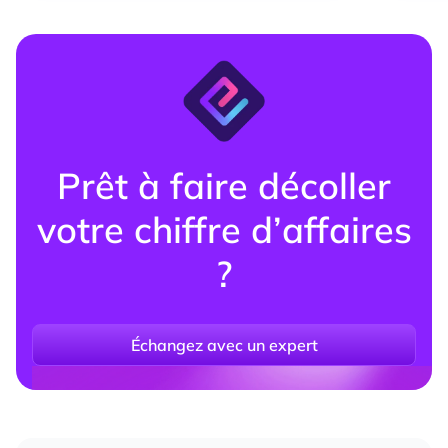
Prêt à faire décoller
votre chiffre d’affaires
?
Échangez avec un expert